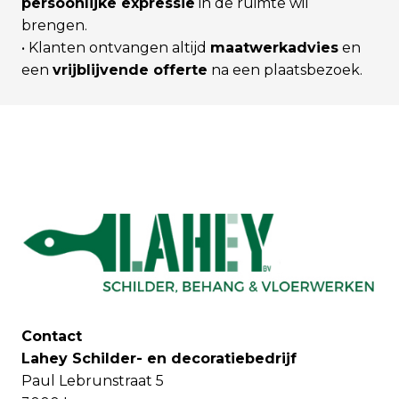
persoonlijke expressie
in de ruimte wil
brengen.
• Klanten ontvangen altijd
maatwerkadvies
en
een
vrijblijvende offerte
na een plaatsbezoek.
Contact
Lahey Schilder- en decoratiebedrijf
Paul Lebrunstraat 5