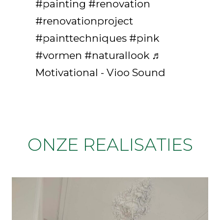
#painting
#renovation
#renovationproject
#painttechniques
#pink
#vormen
#naturallook
♬
Motivational - Vioo Sound
ONZE REALISATIES