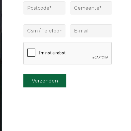
Gsm
E-
/
mail
*
Telefoon*
*
CAPTCHA