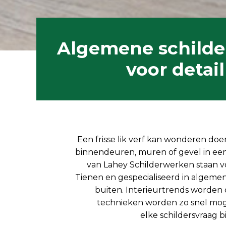
Algemene schild
voor detai
Een
frisse
lik verf kan wonderen doe
binnendeuren, muren of gevel in een 
van
Lahey
Schilderwerken staan voo
Tienen en gespecialiseerd in algeme
buiten.
Interieurtrends worden 
technieken worden zo snel mog
elke
schildersvraag
bi