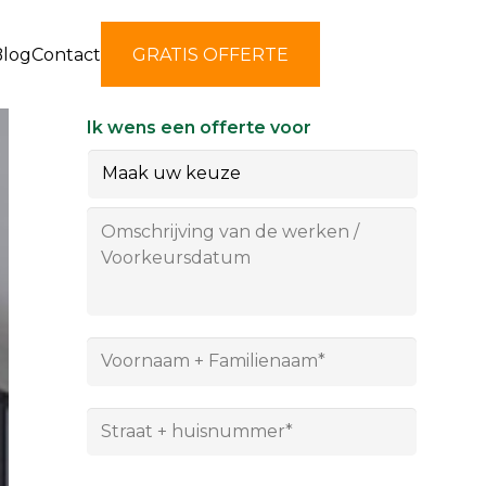
Blog
Contact
GRATIS OFFERTE
Ik wens een offerte voor
Omschrijving
van
de
werken
/
Voorkeursdatum
Voornaam
+
Familienaam*
*
Straat
+
huisnummer*
*
Postcode*
*
Gemeente*
*