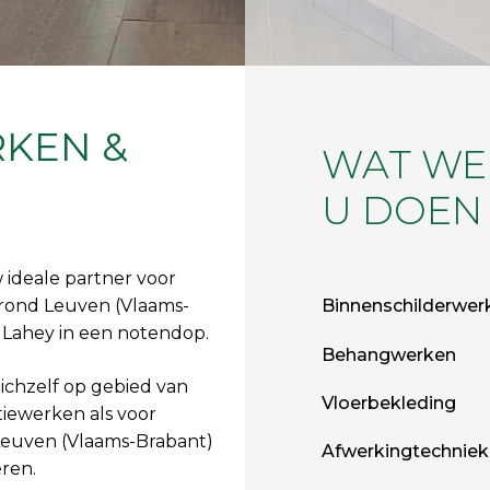
RKEN &
WAT WE
U DOEN
w ideale partner voor
 rond Leuven (Vlaams-
Binnenschilderwer
is Lahey in een notendop.
Behangwerken
zichzelf op gebied van
Vloerbekleding
tiewerken als voor
Leuven (Vlaams-Brabant)
Afwerkingtechnie
ren.