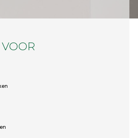
 VOOR
ken
ken