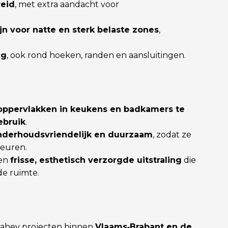
reid
, met extra aandacht voor
jn voor natte en sterk belaste zones
,
ng
, ook rond hoeken, randen en aansluitingen.
oppervlakken in keukens en badkamers te
ebruik
.
nderhoudsvriendelijk en duurzaam
, zodat ze
leuren.
een
frisse, esthetisch verzorgde uitstraling
die
de ruimte.
 Lahey projecten binnen
Vlaams‑Brabant en de