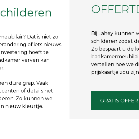
OFFERT
childeren
Bij Lahey kunnen 
bilair? Dat is niet zo
schilderen zodat 
randering of iets nieuws.
Zo bespaart u de 
investering hoeft te
badkamermeubilair
badkamer verven kan
vertellen hoe we d
en.
prijskaartje zou zijn
een dure grap. Vaak
centen of details het
anderen. Zo kunnen we
GRATIS OFFER
n nieuw kleurtje.