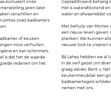
aas evolueert onze
Geplastificeerd behang 
amenstelling jaren later
Het is waterafstotend e
aken verschillen en
water en afwasmiddel vol
e ruimtes zoals badkamers
Met behulp van Mortex 
ken.
een nieuw leven geven. 
badkamer of keuken
planken. We kunnen alle
gingen mooi verhullen.
nieuwe look te creëren
hygiëne en kan schimmels
Bij Lahey hebben we al 
l is dat het de waarde
in de verf gezet om diver
g goede redenen om het
graag advies. Bent u ni
keukenmeubilair een goe
badkamertegels schildere
nemen met ons.