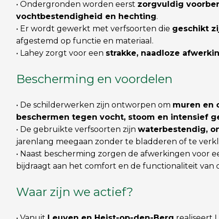
• Ondergronden worden eerst
zorgvuldig voorbe
vochtbestendigheid en hechting
.
• Er wordt gewerkt met verfsoorten die
geschikt zi
afgestemd op functie en materiaal.
• Lahey zorgt voor een
strakke, naadloze afwerki
Bescherming en voordelen
• De schilderwerken zijn ontworpen om
muren en 
beschermen tegen vocht, stoom en intensief g
• De gebruikte verfsoorten zijn
waterbestendig, o
jarenlang meegaan zonder te bladderen of te verk
• Naast bescherming zorgen de afwerkingen voor 
bijdraagt aan het comfort en de functionaliteit van 
Waar zijn we actief?
• Vanuit
Leuven en Heist-op-den-Berg
realiseert